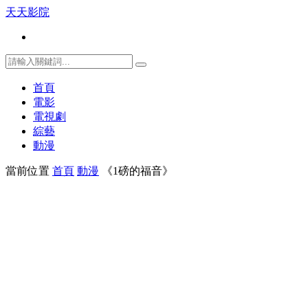
天天影院
首頁
電影
電視劇
綜藝
動漫
當前位置
首頁
動漫
《1磅的福音》