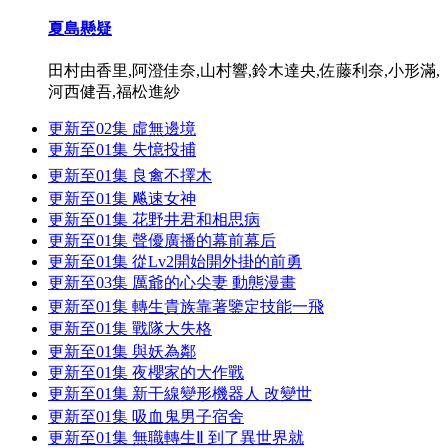
夏島懸疑
田村由香里,阿澄佳奈,山村響,鈴木達央,佐藤利奈,小形滿,
河西健吾,福松進紗
更新至02集
虛無邊境
更新至01集
失憶投捕
更新至01集
良禽不擇木
更新至01集
飚速女神
更新至01集
花野井君和相思病
更新至01集
聲優廣播的幕前幕后
更新至01集
從Lv2開始開外掛的前勇
更新至03集
厲爺的心尖妻 動態漫畫
更新至01集
轉生貴族靠著鑒定技能一飛
更新至01集
戰隊大失格
更新至01集
與妖為鄰
更新至01集
夜櫻家的大作戰
更新至01集
新干線變形機器人 改變世
更新至01集
吸血鬼男子宿舍
更新至01集
無職轉生Ⅱ 到了異世界就