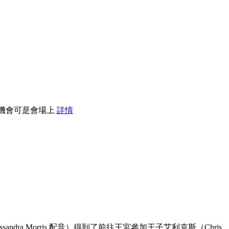
的機會可是會場上
詳情
a Morris 配音）得到了前往王宮參加王子艾利克斯（Chris