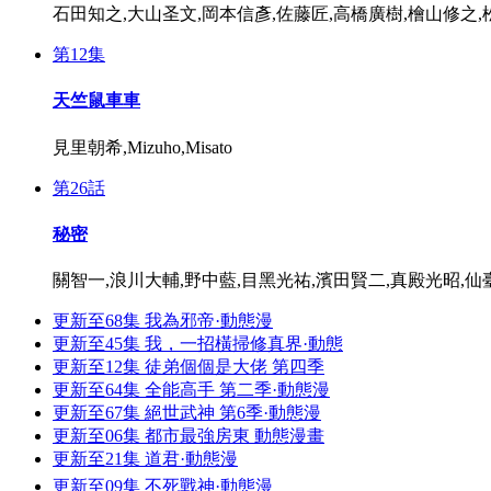
石田知之,大山圣文,岡本信彥,佐藤匠,高橋廣樹,檜山修之,
第12集
天竺鼠車車
見里朝希,Mizuho,Misato
第26話
秘密
關智一,浪川大輔,野中藍,目黑光祐,濱田賢二,真殿光昭,仙
更新至68集
我為邪帝·動態漫
更新至45集
我，一招橫掃修真界·動態
更新至12集
徒弟個個是大佬 第四季
更新至64集
全能高手 第二季·動態漫
更新至67集
絕世武神 第6季·動態漫
更新至06集
都市最強房東 動態漫畫
更新至21集
道君·動態漫
更新至09集
不死戰神·動態漫