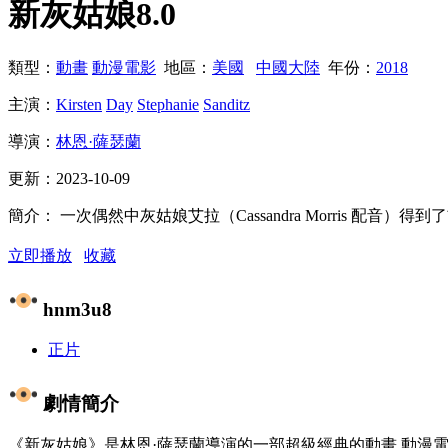
新灰姑娘
8.0
類型：
動畫
動漫電影
地區：
美國
中國大陸
年份：
2018
主演：
Kirsten
Day
Stephanie
Sanditz
導演：
林恩·薩瑟蘭
更新：
2023-10-09
簡介：
一次偶然中灰姑娘艾拉（Cassandra Morris 配音）
立即播放
收藏
hnm3u8
正片
劇情簡介
《新灰姑娘》是林恩·薩瑟蘭導演的一部超級經典的動畫,動漫電影美國 