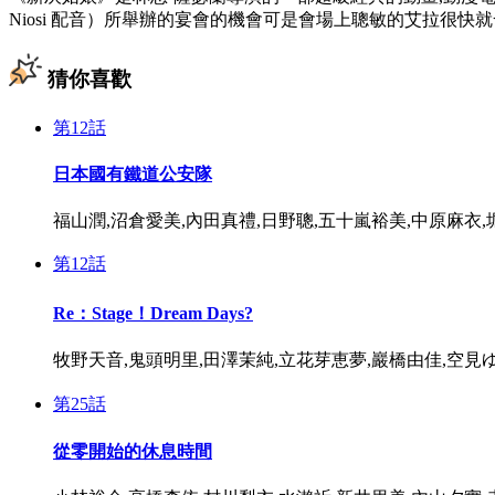
Niosi 配音）所舉辦的宴會的機會可是會場上聰敏的艾拉很快
猜你喜歡
第12話
日本國有鐵道公安隊
福山潤,沼倉愛美,內田真禮,日野聰,五十嵐裕美,中原麻衣,堀江由
第12話
Re：Stage！Dream Days?
牧野天音,鬼頭明里,田澤茉純,立花芽恵夢,巖橋由佳,空見
第25話
從零開始的休息時間