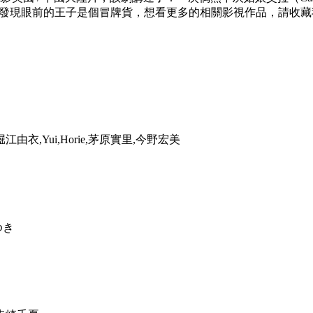
就發現眼前的王子是個冒牌貨，想看更多的相關影視作品，請收藏我們的網站
衣,Yui,Horie,茅原實里,今野宏美
ゆき