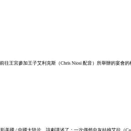
得到了前往王宮參加王子艾利克斯（Chris Niosi 配音）所舉辦的宴會
/ 中國大陸片，該劇講述了：一次偶然中灰姑娘艾拉（Cassandr