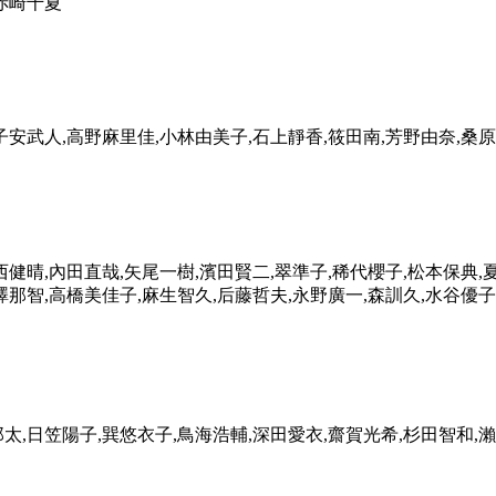
,赤崎千夏
子安武人,高野麻里佳,小林由美子,石上靜香,筱田南,芳野由奈,桑
西健晴,內田直哉,矢尾一樹,濱田賢二,翠準子,稀代櫻子,松本保典,
澤那智,高橋美佳子,麻生智久,后藤哲夫,永野廣一,森訓久,水谷優子
太,日笠陽子,巽悠衣子,鳥海浩輔,深田愛衣,齋賀光希,杉田智和,