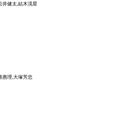
松井健太,結木滉星
臺惠理,大塚芳忠