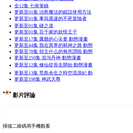
全12集
七侯筆錄
更新至01集
治愈魔法的錯誤使用方法
更新至01集
事與愿違的不死冒險者
更新至01集
碰之道
更新至01集
百千家的妖怪王子
更新至17集
厲爺的心尖妻 動態漫畫
更新至44集
我在異界的弒神之路 動態
更新至78集
領主什么的無所謂啦 動態
更新至250集
混沌丹神·動態漫畫
更新至12集
修仙從長生開始 動態漫畫
更新至13集
荒島余生之時空流浪紀 動
更新至198集
神武天尊
影片評論
掃描二維碼用手機觀看