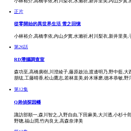
小林裕介,高橋李依,村川梨衣,水瀨祈,新井里美,內山夕實
正片
從零開始的異世界生活 雪之回憶
小林裕介,高橋李依,內山夕實,水瀨祈,村川梨衣,新井里美,
第26話
RD潛腦調查室
森功至,高橋廣樹,川澄綾子,藤原啟治,渡邊明乃,野中藍,大
朋纮,工藤晴香,松山鷹志,若林直美,鈴木琢磨,德本恭敏,野
第12集
Q弟偵探因幡
諏訪部順一,森川智之,入野自由,下田麻美,大川透,小杉十郎
野聰,福山潤,竹內良太,高森奈津美