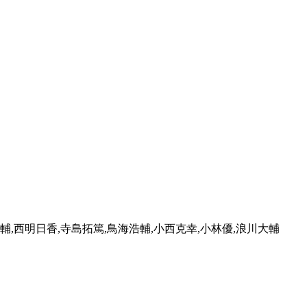
輔,西明日香,寺島拓篤,鳥海浩輔,小西克幸,小林優,浪川大輔