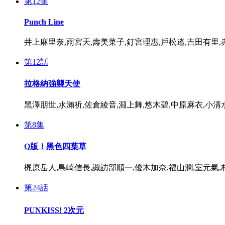
第12集
Punch Line
井上麻里奈,雨宮天,壽美菜子,釘宮理惠,戶松遙,吉田有里
第12話
拉格納強襲天使
黑澤朋世,水瀨祈,佐倉綾音,淵上舞,悠木碧,中原麻衣,小清
第8集
Q版！黑色四葉草
梶原岳人,島崎信長,諏訪部順一,優木加奈,福山潤,室元氣,
第24話
PUNKISS! 2次元