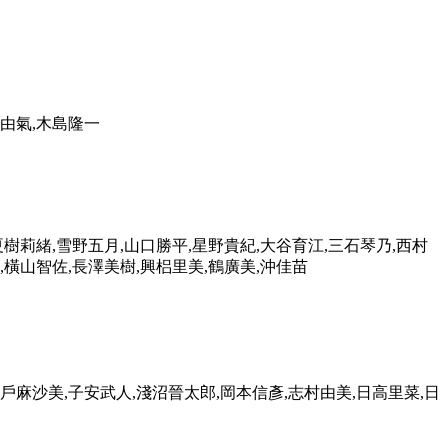
原由氣,木島隆一
夏樹莉緒,雪野五月,山口勝平,星野貴紀,大谷育江,三石琴乃,西村
,橫山智佐,長澤美樹,興梠里美,鶴廣美,沖佳苗
瀨戶麻沙美,子安武人,淺沼晉太郎,岡本信彥,志村由美,日高里菜,日