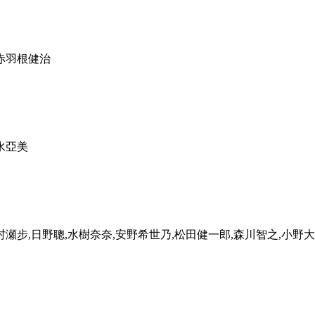
,赤羽根健治
水亞美
村瀬步,日野聰,水樹奈奈,安野希世乃,松田健一郎,森川智之,小野大