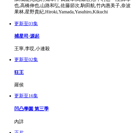
也,高橋伸也,山路和弘,佐藤節次,駒田航,竹內惠美子,奈波
果林,星野貴紀,Hiroki,Yamada,Yasuhiro,Kikuchi
更新至03集
捕星司·源起
王寧,李哎,小連殺
更新至02集
狂王
羅侯
更新至16集
凹凸學園 第三季
內詳
正片