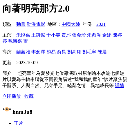
向著明亮那方
2.0
類型：
動畫
動漫電影
地區：
中國大陸
年份：
2021
主演：
朱悅嘉
王詩懿
于小芙
賈邱
張金玲
朱彥潼
金娜
陳婷
婷
戴海嘉
蕭
導演：
蘭茜雅
李念澤
趙易
俞昆
劉高翔
劉毛寧
陳晨
更新：
2023-10-09
簡介：
照亮童年為愛發光七位導演取材原創繪本改編七個短
片以愛為主軸串聯從不同視角講述“我和我的童年”該片聚焦親
子關系、人與自然、兄弟手足、睦鄰之情、異地成長等
詳情
立即播放
收藏
hnm3u8
正片