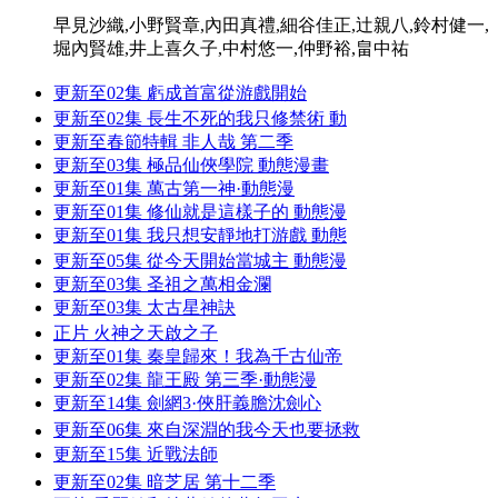
早見沙織,小野賢章,內田真禮,細谷佳正,辻親八,鈴村健一,
堀內賢雄,井上喜久子,中村悠一,仲野裕,畠中祐
更新至02集
虧成首富從游戲開始
更新至02集
長生不死的我只修禁術 動
更新至春節特輯
非人哉 第二季
更新至03集
極品仙俠學院 動態漫畫
更新至01集
萬古第一神·動態漫
更新至01集
修仙就是這樣子的 動態漫
更新至01集
我只想安靜地打游戲 動態
更新至05集
從今天開始當城主 動態漫
更新至03集
圣祖之萬相金瀾
更新至03集
太古星神訣
正片
火神之天啟之子
更新至01集
秦皇歸來！我為千古仙帝
更新至02集
龍王殿 第三季·動態漫
更新至14集
劍網3·俠肝義膽沈劍心
更新至06集
來自深淵的我今天也要拯救
更新至15集
近戰法師
更新至02集
暗芝居 第十二季