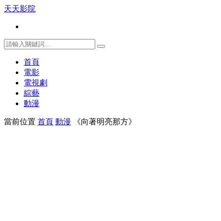
天天影院
首頁
電影
電視劇
綜藝
動漫
當前位置
首頁
動漫
《向著明亮那方》