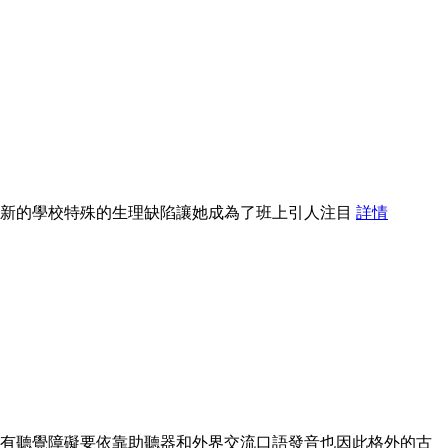
一所新的學校特殊的生理缺陷讓她成為了班上引人注目
詳情
有聽覺障礙要依靠助聽器和外界交流口語發音也因此格外的古