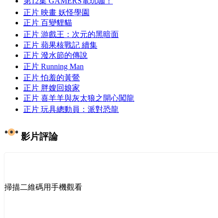
第12集
GAMERS電玩咖！
正片
映畫 妖怪學園
正片
百變貍貓
正片
游戲王：次元的黑暗面
正片
蘋果核戰記 續集
正片
潑水節的傳說
正片
Running Man
正片
怕羞的黃鶯
正片
胖嫂回娘家
正片
喜羊羊與灰太狼之開心闖龍
正片
玩具總動員：派對恐龍
影片評論
掃描二維碼用手機觀看