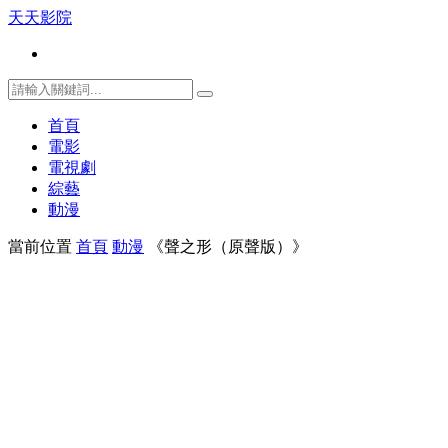
天天影院
首頁
電影
電視劇
綜藝
動漫
當前位置
首頁
動漫
《聲之形（原聲版）》