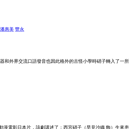
潘惠美
豐永
和外界交流口語發音也因此格外的古怪小學時硝子轉入了
動漫電影日本片，該劇講述了：西宮硝子（早見沙織 飾）生來患