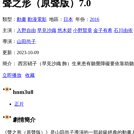
聲之形（原聲版）
7.0
類型：
動畫
動漫電影
地區：
日本
年份：
2016
主演：
入野自由
早見沙織
悠木碧
小野賢章
金子有希
石川由依
導演：
山田尚子
更新：
2023-10-09
簡介：
西宮硝子（早見沙織 飾）生來患有聽覺障礙要依靠助聽器
立即播放
收藏
hnm3u8
正片
劇情簡介
《聲之形（原聲版）》是山田尚子導演的一部超級經典的動畫,