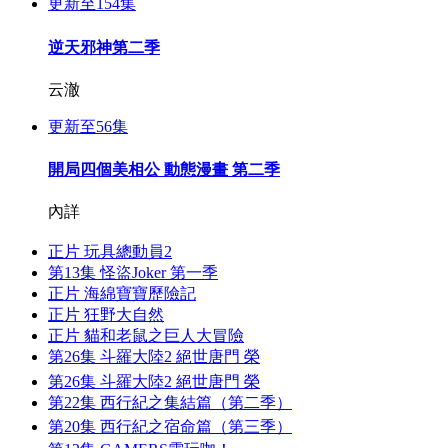
更新至154集
逆天邪神第二季
云澈
更新至56集
開局四個美相公 動態漫畫 第二季
內詳
正片
玩具總動員2
第13集
怪盜Joker 第一季
正片
海綿寶寶歷險記
正片
狂野大自然
正片
貓和老鼠之巨人大冒險
第26集
斗羅大陸2 絕世唐門 榮
第26集
斗羅大陸2 絕世唐門 榮
第22集
西行紀之集結篇（第二季）
第20集
西行紀之宿命篇（第三季）