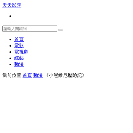
天天影院
首頁
電影
電視劇
綜藝
動漫
當前位置
首頁
動漫
《小熊維尼歷險記》