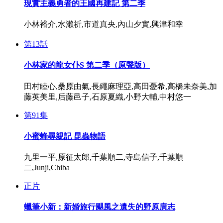
現實主義勇者的王國再建記 第二季
小林裕介,水瀨祈,市道真央,內山夕實,興津和幸
第13話
小林家的龍女仆S 第二季（原聲版）
田村睦心,桑原由氣,長繩麻理亞,高田憂希,高橋未奈美,加
藤英美里,后藤邑子,石原夏織,小野大輔,中村悠一
第91集
小蜜蜂尋親記 昆蟲物語
九里一平,原征太郎,千葉順二,寺島信子,千葉順
二,Junji,Chiba
正片
蠟筆小新：新婚旅行颶風之遺失的野原廣志