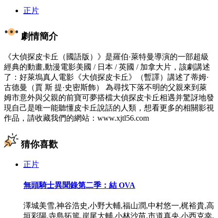
正片
劇情簡介
《大偵探皮卡丘（國語版）》是羅伯·萊特曼導演的一部超級
經典的動畫,動漫電影美國 / 日本 / 英國 / 加拿大片，該劇講述
了：好萊塢真人電影《大偵探皮卡丘》（暫譯）講述了蒂姆·
古德曼（賈 斯 提·史密斯飾） 為尋找下落不明的父親來到萊
姆市意外與父親的前寶可夢搭檔大偵探皮卡丘相遇并驚訝地發
現自己是唯一能聽懂皮卡丘說話的人類，想看更多的相關影視
作品，請收藏我們的網站：www.xjtl56.com
猜你喜歡
正片
無頭騎士異聞錄第二季：結 OVA
澤城美雪,神谷浩史,小野大輔,福山潤,中村悠一,梶裕貴,高
垣彩陽,寺島拓篤,岸尾大輔,小林沙苗,市道真央,小西克幸,