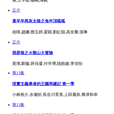
康,王宇航,楊鷗,海帆
正片
喜羊羊與灰太狼之兔年頂呱呱
祖晴,趙娜,鄧玉婷,梁穎,劉紅韻,高全勝,張琳
正片
我是狼之火龍山大冒險
黃渤,劉璇,薛佳凝,付辛博,陸皓婕,李佳怡
第13集
現實主義勇者的王國再建記 第一季
小林裕介,水瀨祈,長谷川育美,上田麗奈,興津和幸
第13集