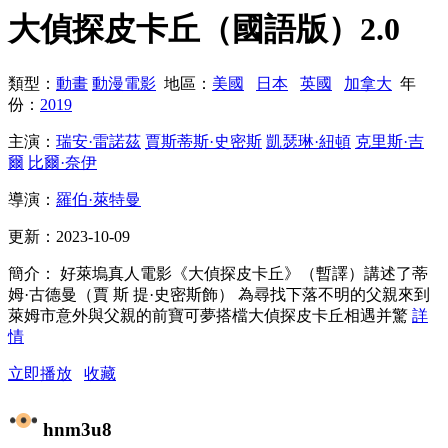
大偵探皮卡丘（國語版）
2.0
類型：
動畫
動漫電影
地區：
美國
日本
英國
加拿大
年
份：
2019
主演：
瑞安·雷諾茲
賈斯蒂斯·史密斯
凱瑟琳·紐頓
克里斯·吉
爾
比爾·奈伊
導演：
羅伯·萊特曼
更新：
2023-10-09
簡介：
好萊塢真人電影《大偵探皮卡丘》（暫譯）講述了蒂
姆·古德曼（賈 斯 提·史密斯飾） 為尋找下落不明的父親來到
萊姆市意外與父親的前寶可夢搭檔大偵探皮卡丘相遇并驚
詳
情
立即播放
收藏
hnm3u8