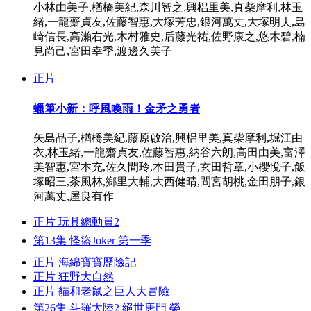
小林由美子,楢橋美紀,森川智之,興梠里美,真柴摩利,林玉
緒,一龍齋貞友,佐藤智惠,大塚芳忠,銀河萬丈,大塚明夫,島
崎信長,高瀨右光,木村雅史,后藤光祐,佐野康之,悠木碧,楠
見尚己,宮田幸季,渡邊久美子
正片
蠟筆小新：呼風喚雨！金矛之勇者
矢島晶子,楢橋美紀,藤原啟治,興梠里美,真柴摩利,堀江由
衣,林玉緒,一龍齋貞友,佐藤智惠,納谷六朗,高田由美,富澤
美智惠,宮本充,佐久間玲,本田貴子,玄田哲章,小櫻悅子,飯
塚昭三,茶風林,鄉里大輔,大西健晴,間宮胡桃,金田朋子,銀
河萬丈,屋良有作
正片
玩具總動員2
第13集
怪盜Joker 第一季
正片
海綿寶寶歷險記
正片
狂野大自然
正片
貓和老鼠之巨人大冒險
第26集
斗羅大陸2 絕世唐門 榮