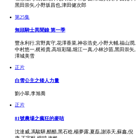
黑田崇矢,小野坂昌也,津田健次郎
第25集
無頭騎士異聞錄 第一季
豐永利行,宮野真守,花澤香菜,神谷浩史,小野大輔,福山潤,
中村悠一,梶裕貴,高垣彩陽,堀江一真,小林沙苗,黑田崇矢,
澤城美雪
正片
白雪公主之矮人力量
劉小翠,李旭喬
正片
81號農場之瘋狂的麥咭
沈達威,馮駿驊,醋醋,黑石稔,楊夢露,夏磊,謝添天,蘇鑫,倪