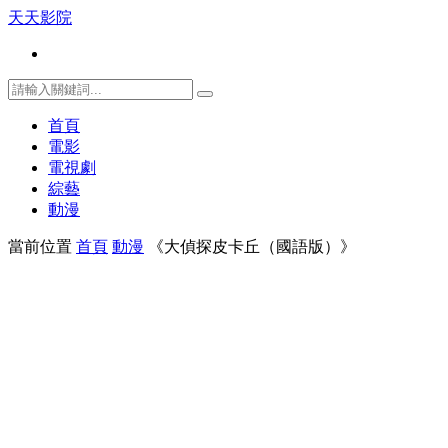
天天影院
首頁
電影
電視劇
綜藝
動漫
當前位置
首頁
動漫
《大偵探皮卡丘（國語版）》