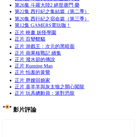
第26集
斗羅大陸2 絕世唐門 榮
第22集
西行紀之集結篇（第二季）
第20集
西行紀之宿命篇（第三季）
第12集
GAMERS電玩咖！
正片
映畫 妖怪學園
正片
百變貍貓
正片
游戲王：次元的黑暗面
正片
蘋果核戰記 續集
正片
潑水節的傳說
正片
Running Man
正片
怕羞的黃鶯
正片
胖嫂回娘家
正片
喜羊羊與灰太狼之開心闖龍
正片
玩具總動員：派對恐龍
影片評論