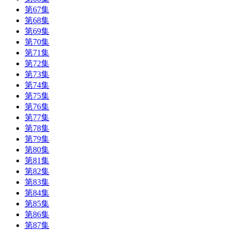
第67集
第68集
第69集
第70集
第71集
第72集
第73集
第74集
第75集
第76集
第77集
第78集
第79集
第80集
第81集
第82集
第83集
第84集
第85集
第86集
第87集