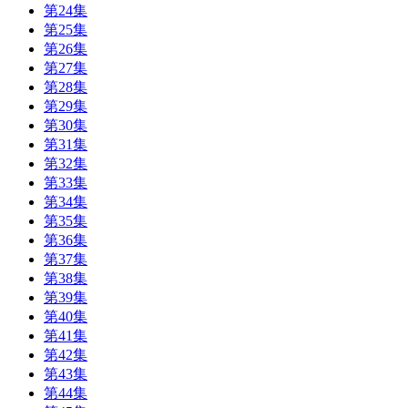
第24集
第25集
第26集
第27集
第28集
第29集
第30集
第31集
第32集
第33集
第34集
第35集
第36集
第37集
第38集
第39集
第40集
第41集
第42集
第43集
第44集