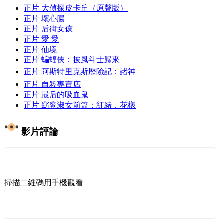
正片
大偵探皮卡丘（原聲版）
正片
壞心腸
正片
后街女孩
正片
愛 愛
正片
仙境
正片
蝙蝠俠：披風斗士歸來
正片
阿斯特里克斯歷險記：諸神
正片
自殺專賣店
正片
最后的吸血鬼
正片
窈窕淑女前篇：紅緒，花樣
影片評論
掃描二維碼用手機觀看