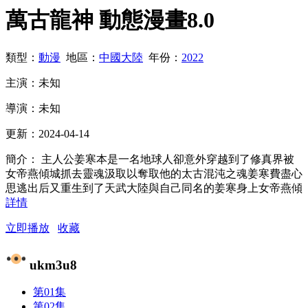
萬古龍神 動態漫畫
8.0
類型：
動漫
地區：
中國大陸
年份：
2022
主演：
未知
導演：
未知
更新：
2024-04-14
簡介：
主人公姜寒本是一名地球人卻意外穿越到了修真界被
女帝燕傾城抓去靈魂汲取以奪取他的太古混沌之魂姜寒費盡心
思逃出后又重生到了天武大陸與自己同名的姜寒身上女帝燕傾
詳情
立即播放
收藏
ukm3u8
第01集
第02集