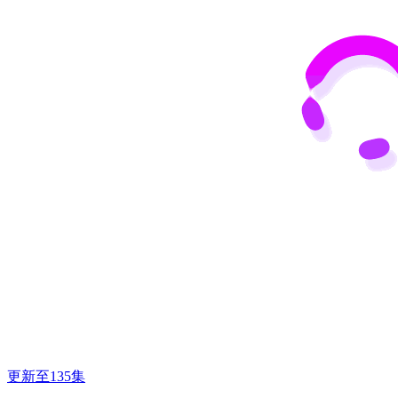
更新至135集