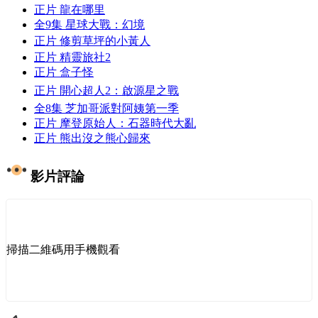
正片
龍在哪里
全9集
星球大戰：幻境
正片
修剪草坪的小黃人
正片
精靈旅社2
正片
盒子怪
正片
開心超人2：啟源星之戰
全8集
芝加哥派對阿姨第一季
正片
摩登原始人：石器時代大亂
正片
熊出沒之熊心歸來
影片評論
掃描二維碼用手機觀看