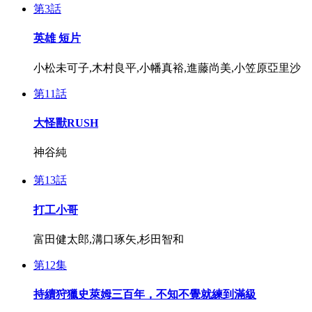
第3話
英雄 短片
小松未可子,木村良平,小幡真裕,進藤尚美,小笠原亞里沙
第11話
大怪獸RUSH
神谷純
第13話
打工小哥
富田健太郎,溝口琢矢,杉田智和
第12集
持續狩獵史萊姆三百年，不知不覺就練到滿級