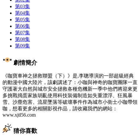
第03集
第04集
第05集
第06集
第07集
第08集
第09集
劇情簡介
《咖寶車神之拯救聯盟（下）》是,李聰導演的一部超級經典
的動漫中國大陸片，該劇講述了：小咖與神奇的咖寶團隊一直
守護著大自然與城市安全拯救各種危機新一季中他們將迎來更
多挑戰搗蛋家族胡亂使用科技裝備制造如失重漂浮、狂風暴
雪、沙塵危害、流星墜落等破壞事件作為城市小衛士小咖帶領
咖，想看更多的相關影視作品，請收藏我們的網站：
www.xjtl56.com
猜你喜歡