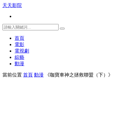
天天影院
首頁
電影
電視劇
綜藝
動漫
當前位置
首頁
動漫
《咖寶車神之拯救聯盟（下）》