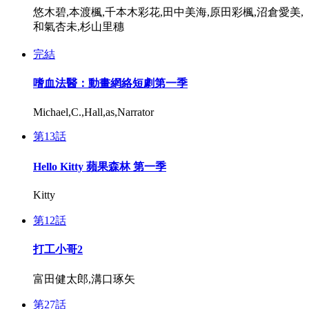
悠木碧,本渡楓,千本木彩花,田中美海,原田彩楓,沼倉愛美,
和氣杏未,杉山里穗
完結
嗜血法醫：動畫網絡短劇第一季
Michael,C.,Hall,as,Narrator
第13話
Hello Kitty 蘋果森林 第一季
Kitty
第12話
打工小哥2
富田健太郎,溝口琢矢
第27話