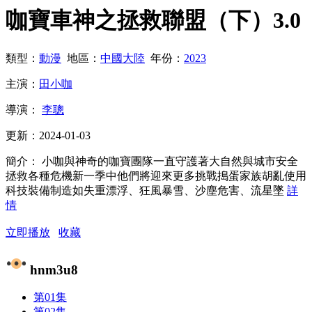
咖寶車神之拯救聯盟（下）
3.0
類型：
動漫
地區：
中國大陸
年份：
2023
主演：
田小咖
導演：
李聰
更新：
2024-01-03
簡介：
小咖與神奇的咖寶團隊一直守護著大自然與城市安全
拯救各種危機新一季中他們將迎來更多挑戰搗蛋家族胡亂使用
科技裝備制造如失重漂浮、狂風暴雪、沙塵危害、流星墜
詳
情
立即播放
收藏
hnm3u8
第01集
第02集