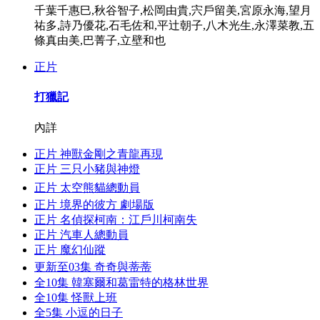
千葉千惠巳,秋谷智子,松岡由貴,宍戶留美,宮原永海,望月
祐多,詩乃優花,石毛佐和,平辻朝子,八木光生,永澤菜教,五
條真由美,巴菁子,立壁和也
正片
打獵記
內詳
正片
神獸金剛之青龍再現
正片
三只小豬與神燈
正片
太空熊貓總動員
正片
境界的彼方 劇場版
正片
名偵探柯南：江戶川柯南失
正片
汽車人總動員
正片
魔幻仙蹤
更新至03集
奇奇與蒂蒂
全10集
韓塞爾和葛雷特的格林世界
全10集
怪獸上班
全5集
小逗的日子