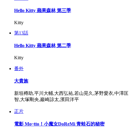
Hello Kitty 蘋果森林 第三季
Kitty
第13話
Hello Kitty 蘋果森林 第二季
Kitty
番外
大貴族
新垣樽助,平川大輔,大西弘祐,若山晃久,茅野愛衣,中澤匡
智,大塚剛央,巖崎諒太,濱田洋平
正片
電影 Mo~tto！小魔女DoReMi 青蛙石的秘密