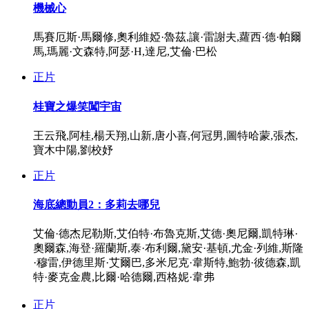
機械心
馬賽厄斯·馬爾修,奧利維婭·魯茲,讓·雷謝夫,蘿西·德·帕爾
馬,瑪麗·文森特,阿瑟·H,達尼,艾倫·巴松
正片
桂寶之爆笑闖宇宙
王云飛,阿桂,楊天翔,山新,唐小喜,何冠男,圖特哈蒙,張杰,
寶木中陽,劉校妤
正片
海底總動員2：多莉去哪兒
艾倫·德杰尼勒斯,艾伯特·布魯克斯,艾德·奧尼爾,凱特琳·
奧爾森,海登·羅蘭斯,泰·布利爾,黛安·基頓,尤金·列維,斯隆
·穆雷,伊德里斯·艾爾巴,多米尼克·韋斯特,鮑勃·彼德森,凱
特·麥克金農,比爾·哈德爾,西格妮·韋弗
正片