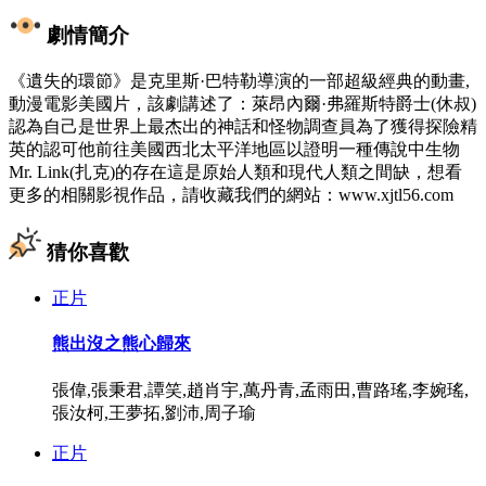
劇情簡介
《遺失的環節》是克里斯·巴特勒導演的一部超級經典的動畫,
動漫電影美國片，該劇講述了：萊昂內爾·弗羅斯特爵士(休叔)
認為自己是世界上最杰出的神話和怪物調查員為了獲得探險精
英的認可他前往美國西北太平洋地區以證明一種傳說中生物
Mr. Link(扎克)的存在這是原始人類和現代人類之間缺，想看
更多的相關影視作品，請收藏我們的網站：www.xjtl56.com
猜你喜歡
正片
熊出沒之熊心歸來
張偉,張秉君,譚笑,趙肖宇,萬丹青,孟雨田,曹路瑤,李婉瑤,
張汝柯,王夢拓,劉沛,周子瑜
正片