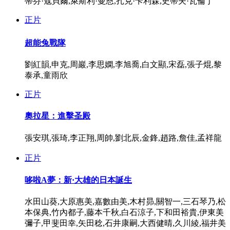
蒂芬·寇貝爾,萊斯利·曼恩,扎克·卡利森,史蒂夫·瓦倫丁
正片
超能兔戰隊
劉紅韻,申克,周巖,李思嫻,李旭喬,白文顯,宋磊,張子焜,黎
泰承,童雨欣
正片
奧拉星：進擊圣殿
張安琪,張琦,李正翔,周帥,劉北辰,金鋒,趙路,詹佳,孟祥龍
正片
哆啦A夢：新·大雄的日本誕生
水田山葵,大原惠美,嘉數由美,木村昴,關智一,三石琴乃,松
本保典,竹內都子,藤本千秋,白石涼子,下和田裕貴,伊東美
彌子,甲斐田幸,矢田稔,石井康嗣,大西健晴,久川綾,福井美