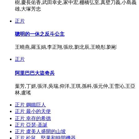
樹,慶長佑香,武田幸史,家中宏,棚橋弘至,真壁刀義,小島義
雄,大塚芳忠
正片
聰明的一休之反斗公主
王曉燕,羅玉娟,李正翔,張欣,劉北辰,王曉彤,劉彬
正片
阿里巴巴大盜奇兵
葉芳,丁妍,張洋,吳瑞,仰洋,王琪,孫科,張元仲,王雪沁,王亞
林,盧瑤
正片
鋼鐵巨人
正片
最小的天使
正片
幸存的希德
正片
亞瑟·圣誕
正片
虞美人盛開的山坡
正片
松鼠，堅果和時間機器