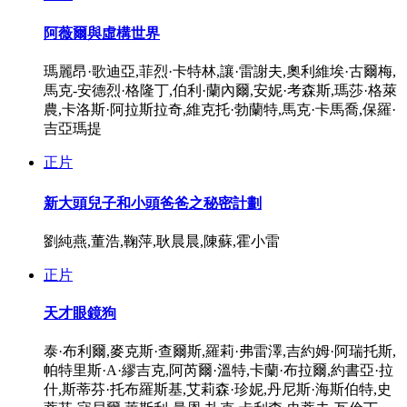
阿薇爾與虛構世界
瑪麗昂·歌迪亞,菲烈·卡特林,讓·雷謝夫,奧利維埃·古爾梅,
馬克-安德烈·格隆丁,伯利·蘭內爾,安妮·考森斯,瑪莎·格萊
農,卡洛斯·阿拉斯拉奇,維克托·勃蘭特,馬克·卡馬喬,保羅·
吉亞瑪提
正片
新大頭兒子和小頭爸爸之秘密計劃
劉純燕,董浩,鞠萍,耿晨晨,陳蘇,霍小雷
正片
天才眼鏡狗
泰·布利爾,麥克斯·查爾斯,羅莉·弗雷澤,吉約姆·阿瑞托斯,
帕特里斯·A·繆吉克,阿芮爾·溫特,卡蘭·布拉爾,約書亞·拉
什,斯蒂芬·托布羅斯基,艾莉森·珍妮,丹尼斯·海斯伯特,史