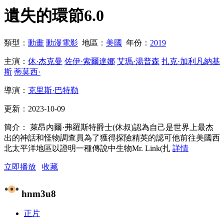
遺失的環節
6.0
類型：
動畫
動漫電影
地區：
美國
年份：
2019
主演：
休·杰克曼
佐伊·索爾達娜
艾瑪·湯普森
扎克·加利凡納基
斯
蒂莫西·
導演：
克里斯·巴特勒
更新：
2023-10-09
簡介：
萊昂內爾·弗羅斯特爵士(休叔)認為自己是世界上最杰
出的神話和怪物調查員為了獲得探險精英的認可他前往美國西
北太平洋地區以證明一種傳說中生物Mr. Link(扎
詳情
立即播放
收藏
hnm3u8
正片