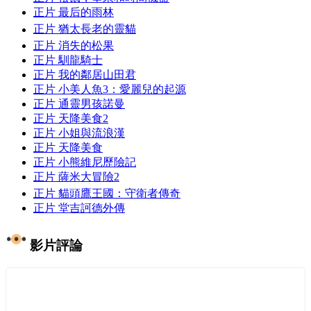
正片
最后的雨林
正片
猶太長老的靈貓
正片
消失的松果
正片
馴龍騎士
正片
我的鄰居山田君
正片
小美人魚3：愛麗兒的起源
正片
通靈男孩諾曼
正片
天降美食2
正片
小姐與流浪漢
正片
天降美食
正片
小熊維尼歷險記
正片
薩米大冒險2
正片
貓頭鷹王國：守衛者傳奇
正片
堂吉訶德外傳
影片評論