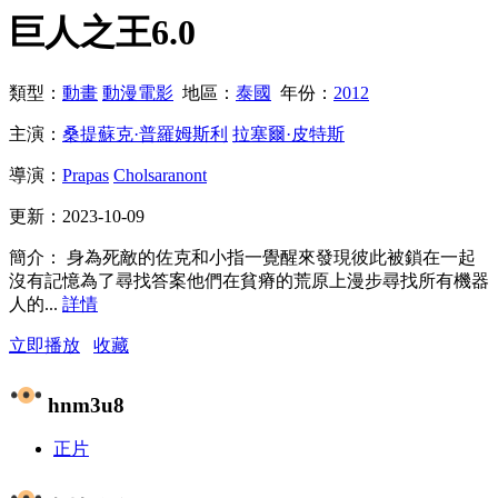
巨人之王
6.0
類型：
動畫
動漫電影
地區：
泰國
年份：
2012
主演：
桑提蘇克·普羅姆斯利
拉塞爾·皮特斯
導演：
Prapas
Cholsaranont
更新：
2023-10-09
簡介：
身為死敵的佐克和小指一覺醒來發現彼此被鎖在一起
沒有記憶為了尋找答案他們在貧瘠的荒原上漫步尋找所有機器
人的...
詳情
立即播放
收藏
hnm3u8
正片