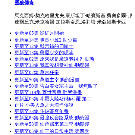
靈狼傳奇
馬克西姆·契克哈里尤夫,康斯坦丁·哈賓斯基,費奧多爾·邦
達爾丘克,米克哈爾·加拉斯蒂恩,洛莉塔·米亞維斯卡亞
更新至05集
從紅月開始
更新至14集
隊長小翼2 世少篇
更新至12集
默示錄的四騎士
更新至13集
藥屋少女的呢喃
更新至02集
原來我是魔道老祖？·動態
更新至33集
我真沒想當神仙·動態漫
更新至02集
萬古狂帝
更新至50集
萬道主宰 動態漫畫
更新至50集
告白美女宗主后，我無敵了
更新至119集
蓋世帝尊 動態漫畫
更新至03集
斗羅大陸4終極斗羅 第二
正片
小美人魚之大海怪傳說
更新至78集
斗破蒼穹年番
更新至83集
最強反套路系統·動態漫
更新至58集
仙帝歸來第三季·動態漫
更新至05集
仙王的日常生活 第四季