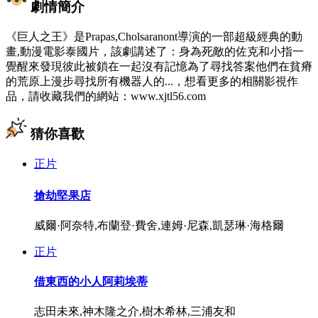
劇情簡介
《巨人之王》是Prapas,Cholsaranont導演的一部超級經典的動
畫,動漫電影泰國片，該劇講述了：身為死敵的佐克和小指一
覺醒來發現彼此被鎖在一起沒有記憶為了尋找答案他們在貧瘠
的荒原上漫步尋找所有機器人的...，想看更多的相關影視作
品，請收藏我們的網站：www.xjtl56.com
猜你喜歡
正片
搶劫堅果店
威爾·阿奈特,布蘭登·費舍,連姆·尼森,凱瑟琳·海格爾
正片
借東西的小人阿莉埃蒂
志田未來,神木隆之介,樹木希林,三浦友和