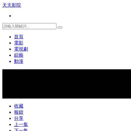
天天影院
首頁
電影
電視劇
綜藝
動漫
收藏
報錯
分享
上一集
下一集