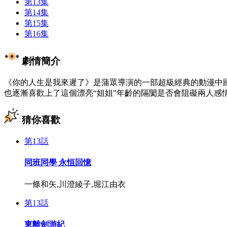
第13集
第14集
第15集
第16集
劇情簡介
《你的人生是我來遲了》是蒲眾導演的一部超級經典的動漫中國大
也逐漸喜歡上了這個漂亮“姐姐”年齡的隔閡是否會阻礙兩人感情
猜你喜歡
第13話
同班同學 永恒回憶
一條和矢,川澄綾子,堀江由衣
第13話
東離劍游紀