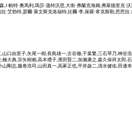
爾森,J·帕特·奧馬利,瑪莎·溫特沃思,大衛·弗蘭克海姆,弗萊德里克·沃
德拉·艾勃特,瑟爾·萊文斯克洛福特,比爾·李,保羅·韋克斯勒,芭芭拉
,山口由里子,矢尾一樹,長島雄一,古谷徹,千葉繁,三石琴乃,神谷浩
,楠大典,宗矢樹賴,高木禮子,濱田賢二,加瀨康之,森久保祥太郎,石
小山剛志,服卷浩司,山田真一,高冢正也,平井啟二,清水健佑,田邊幸