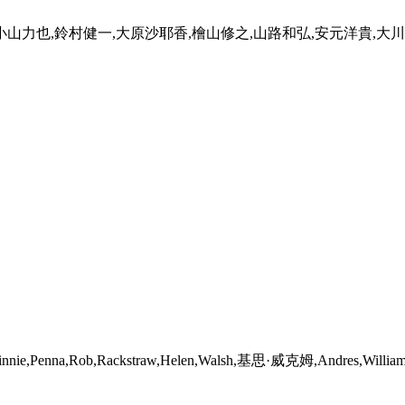
小山力也,鈴村健一,大原沙耶香,檜山修之,山路和弘,安元洋貴,大
nnie,Penna,Rob,Rackstraw,Helen,Walsh,基思·威克姆,Andres,