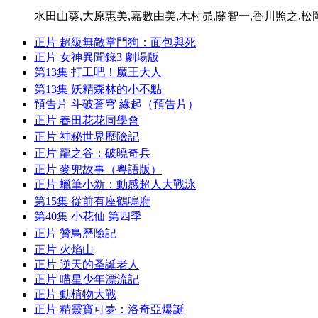
水田山葵,大原惠美,嘉數由美,木村昴,關智一,香川照之,松
正片
超級無敵掌門狗：面包與死
正片
女神異聞錄3 劇場版
第13集
打工吧！魔王大人
第13集
妖精森林的小不點
預告片
斗破蒼穹 緣起（預告片）
正片
春田花花同學會
正片
神秘世界歷險記
正片
龍之谷：破曉奇兵
正片
麥兜故事（粵語版）
正片
蠟筆小新：動感超人大戰泳
第15集
從前有座鶴鳴府
第40集
小花仙 第四季
正片
贊鳥歷險記
正片
火焰山
正片
逆天的圣誕老人
正片
喵星少年漂流記
正片
動植物大戰
正片
精靈寶可夢：洛奇亞爆誕