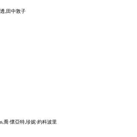
川透,田中敦子
Williams,喬·懷亞特,珍妮·約科波里