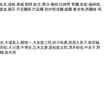
洛克,湯姆·康威,都鐸·歐文,喬治·佩林,拉姆齊·希爾,奎妮·倫納德,
·盧迪,麗莎·丹尼爾斯,巴茲爾·勒伊斯達爾,戴爾·麥肯南,西爾維·瑪
史,大場真人,關智一,大友龍三郎,掛川裕彥,西原久美子,島田敏,
田彰,大川透,中博史,立木文彥,置鲇龍太郎,澤木郁也,中友子,野
輔,坂井易