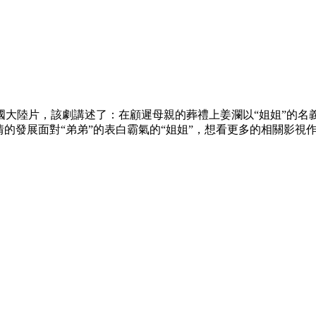
陸片，該劇講述了：在顧遲母親的葬禮上姜瀾以“姐姐”的名義收養
的發展面對“弟弟”的表白霸氣的“姐姐”，想看更多的相關影視作品，請