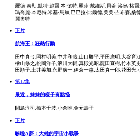
羅德·泰勒,凱特·鮑爾,本·懷特,麗莎·戴維斯,貝蒂·洛烏·格
瑪喬麗·本尼特,米基·馬加,巴巴拉·比爾德,美美·吉布森,桑
麗奧特
正片
航海王：狂熱行動
田中真弓,岡村明美,中井和哉,山口勝平,平田廣明,大谷育江
檜山修之,松岡洋子,浪川大輔,真殿光昭,龍田直樹,竹本英史
田順子,土井美加,永野廣一,伊倉一惠,太田真一郎,花田光,
第12集
最近，妹妹的樣子有點怪
間島淳司,橋本千波,小倉唯,金元壽子
正片
哆啦A夢：大雄的宇宙小戰爭