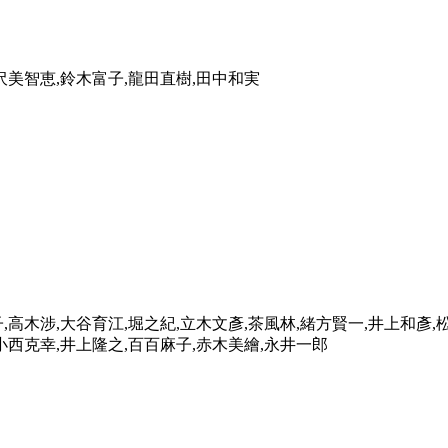
沢美智恵,鈴木富子,龍田直樹,田中和実
,高木涉,大谷育江,堀之紀,立木文彥,茶風林,緒方賢一,井上和彥,
小西克幸,井上隆之,百百麻子,赤木美繪,永井一郎