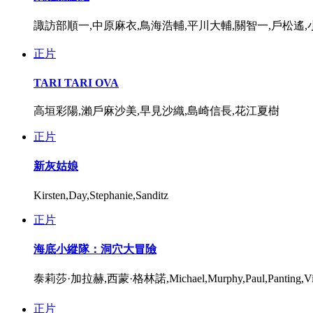
諏訪部順一,中原麻衣,鳥海浩輔,平川大輔,關智一,戶松遙,
正片
TARI TARI OVA
高垣彩陽,瀨戶麻沙美,早見沙織,島崎信長,花江夏樹
正片
新灰姑娘
Kirsten,Day,Stephanie,Sanditz
正片
海底小縱隊：洞穴大冒險
泰莉莎·加拉赫,西蒙·格林諾,Michael,Murphy,Paul,Panting,Vi
正片