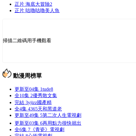
正片
海底大冒險2
正片
咕嚕咕嚕美人魚
掃描二維碼用手機觀看
動漫周榜單
更新至04集
1
tude8
全10集
2
優秀散文集
完結
3
yjizz國產精
全4集
4
365天和黑道老
更新至49集
5
第二次人生電視劇
更新至03集
6
再用點力很快就出
全6集
7
《青瓷》電視劇
完結
8
心術電視劇