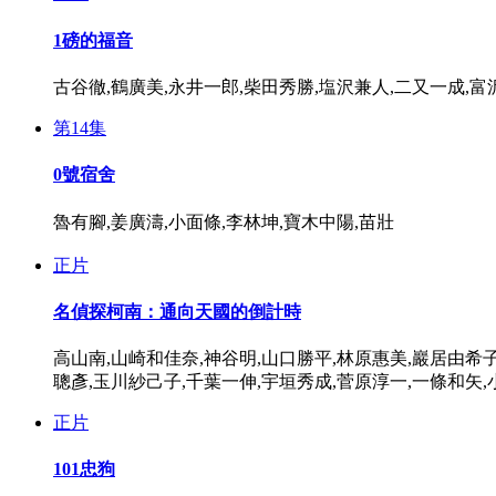
1磅的福音
古谷徹,鶴廣美,永井一郎,柴田秀勝,塩沢兼人,二又一成,富
第14集
0號宿舍
魯有腳,姜廣濤,小面條,李林坤,寶木中陽,苗壯
正片
名偵探柯南：通向天國的倒計時
高山南,山崎和佳奈,神谷明,山口勝平,林原惠美,巖居由希子
聰彥,玉川紗己子,千葉一伸,宇垣秀成,菅原淳一,一條和矢,
正片
101忠狗