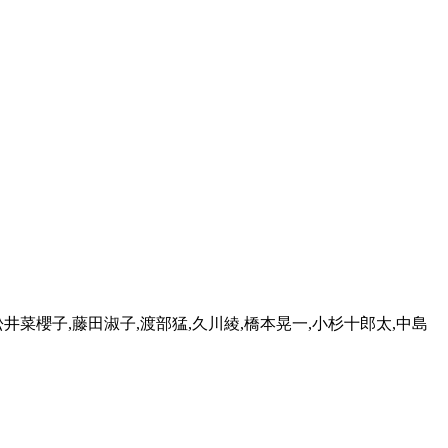
松井菜櫻子,藤田淑子,渡部猛,久川綾,橋本晃一,小杉十郎太,中島